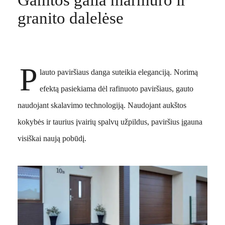
Gamtos galia marmuro ir
granito dalelėse
P
lauto paviršiaus danga suteikia eleganciją. Norimą
efektą pasiekiama dėl rafinuoto paviršiaus, gauto
naudojant skalavimo technologiją. Naudojant aukštos
kokybės ir taurius įvairių spalvų užpildus, paviršius įgauna
visiškai naują pobūdį.