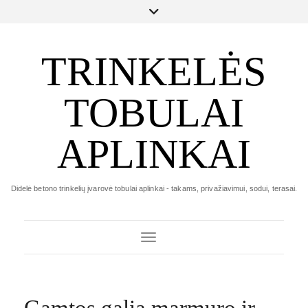
TRINKELĖS
TOBULAI
APLINKAI
Didelė betono trinkelių įvarovė tobulai aplinkai - takams, privažiavimui, sodui, terasai.
Toggle Navigation