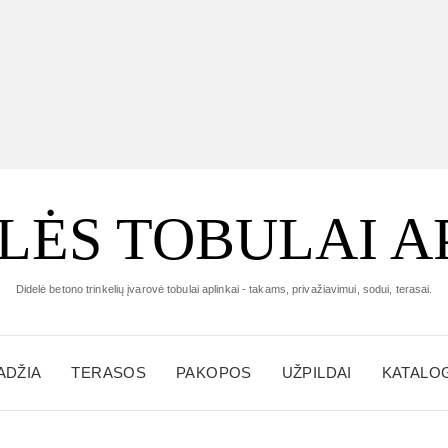
LĖS TOBULAI A
Didelė betono trinkelių įvarovė tobulai aplinkai - takams, privažiavimui, sodui, terasai.
ADŽIA
TERASOS
PAKOPOS
UŽPILDAI
KATALO